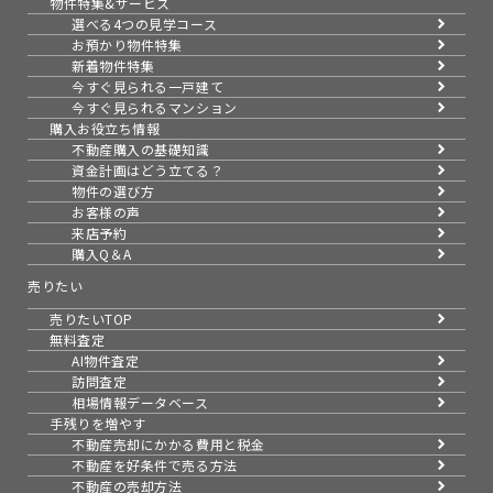
物件特集&サービス
選べる4つの見学コース
お預かり物件特集
新着物件特集
今すぐ見られる一戸建て
今すぐ見られるマンション
購入お役立ち情報
不動産購入の基礎知識
資金計画はどう立てる？
物件の選び方
お客様の声
来店予約
購入Q＆A
売りたい
売りたいTOP
無料査定
AI物件査定
訪問査定
相場情報データベース
手残りを増やす
不動産売却にかかる費用と税金
不動産を好条件で売る方法
不動産の売却方法