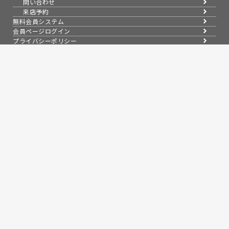
問い合わせ
来店予約
無料会員システム
会員ページログイン
プライバシーポリシー
信頼と実績で暮らしを支える、不動産のパートナー
埼玉県知事(9)第13993号
埼玉県草加市氷川町2133-6
0120-354-021
お問い合わせ
営業時間：9：00～19：00
定休日：水曜日