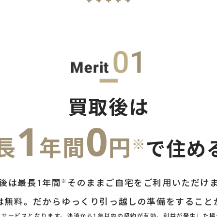
買取後は
1
0
長
年間
円
※
で住め
後は最長1年間
そのままご自宅をご利用いただけ
※
は無料。だからゆっくり引っ越しの準備をすること
のサービスとなります。決済から1年以内の契約が有効。利益が発生した場