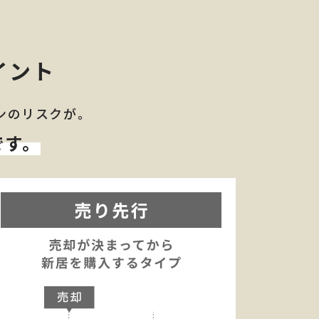
イント
ンのリスクが。
です。