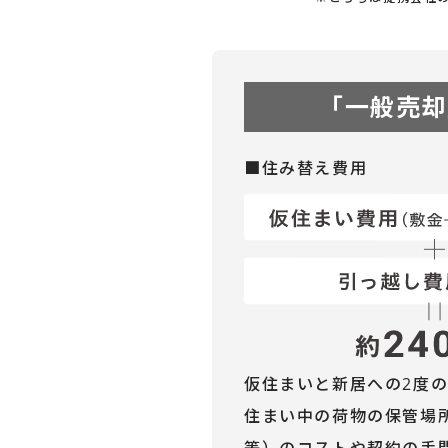
「一般売却
■住み替え費用
仮住まいと新居への2度
住まい中の荷物の保管場
等）のコストや契約の手