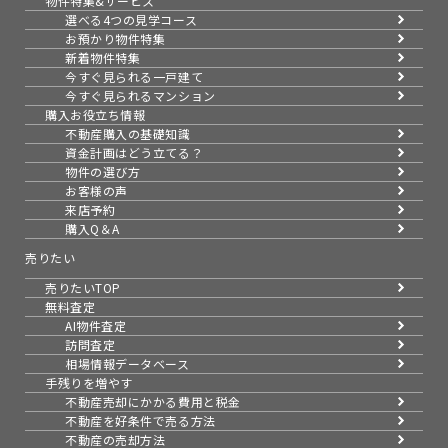
物件特集&サービス
選べる4つの見学コース
お預かり物件特集
新着物件特集
今すぐ見られる一戸建て
今すぐ見られるマンション
購入お役立ち情報
不動産購入の基礎知識
資金計画はどう立てる？
物件の選び方
お客様の声
来店予約
購入Q＆A
売りたい
売りたいTOP
無料査定
AI物件査定
訪問査定
相場情報データベース
手残りを増やす
不動産売却にかかる費用と税金
不動産を好条件で売る方法
不動産の売却方法