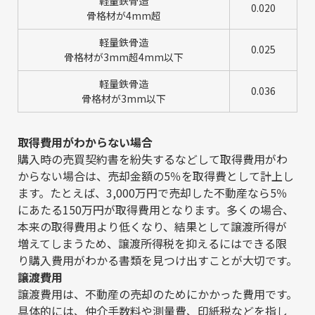
軽量鉄骨造
0.020
骨格材が4mm超
軽量鉄骨造
0.025
骨格材が3mm超4mm以下
軽量鉄骨造
0.036
骨格材が3mm以下
取得費用がわからない場合
購入時の売買契約書を紛失するなどして取得費用がわ
からない場合は、売却金額の5％を取得費として計上し
ます。たとえば、3,000万円で売却した不動産なら5％
にあたる150万円が取得費用となります。多くの場合、
本来の取得費用より低くなり、結果として譲渡所得が
増えてしまうため、譲渡所得税を抑えるにはできる限
り購入費用がわかる書類を見つけ出すことが大切です。
譲渡費用
譲渡費用は、不動産の売却のためにかかった費用です。
具体的には、仲介手数料や測量費、印紙税などを指し