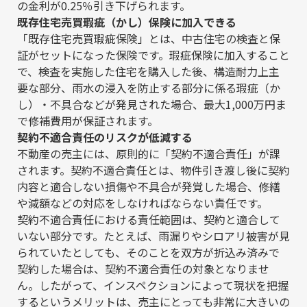
の金利が0.25％引き下げられます。
既存住宅売買瑕疵（かし）保険に加入できる
「既存住宅売買瑕疵保険」とは、中古住宅の検査と保
証がセットになった保険です。瑕疵保険に加入すること
で、検査を実施した住宅を購入した後、構造耐力上主
要な部分、雨水の浸入を防止する部分に係る瑕疵（か
し）・不具合などが発見された場合、最大1,000万円ま
で修補費用が保証されます。
契約不適合責任のリスクが低減する
不動産の売主には、原則的に「契約不適合責任」が課
されます。契約不適合責任とは、物件引き渡し後に契約
内容と適合しない損傷や不具合が発覚した場合、修繕
や減額などの対応をしなければならない責任です。
契約不適合責任における責任範囲は、契約と適合して
いない部分です。たとえば、雨漏りやシロアリ被害が見
られていたとしても、そのことを双方が折込み済みで
契約した場合は、契約不適合責任の対象となりませ
ん。したがって、インスペクションによって現状を把握
するというメリットは、売主にとっても非常に大きいの