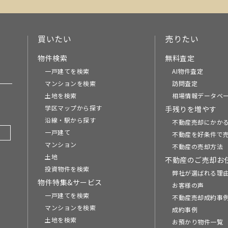
買いたい
売りたい
物件検索
無料査定
一戸建てを検索
AI物件査定
マンションを検索
訪問査定
土地を検索
相場情報データベ
学区マップから探す
手残りを増やす
沿線・駅から探す
不動産売却にかか
一戸建て
不動産を好条件で
マンション
不動産の売却方法
土地
不動産のご売却お
投資物件を検索
弊社が選ばれる理
物件特集&サービス
お客様の声
一戸建てを検索
不動産売却成約事例
マンションを検索
成約事例
土地を検索
お預かり物件一覧