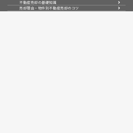
不動産売却の基礎知識
売却理由・物件別
不動産売却のコツ
不動産売却の注意点
不動産売却後の手続き
よくある疑問・質問
スタッフ紹介
会社案内
会社概要
アクセス
採用情報
コラム
売買物件紹介
スタッフブログ
お知らせ
問い合わせ
来店予約
無料会員システム
会員ページログイン
プライバシーポリシー