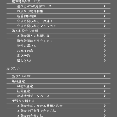
物件特集&サービス
選べる4つの見学コース
お預かり物件特集
新着物件特集
今すぐ見られる一戸建て
今すぐ見られるマンション
購入お役立ち情報
不動産購入の基礎知識
資金計画はどう立てる？
物件の選び方
お客様の声
来店予約
購入Q＆A
売りたい
売りたいTOP
無料査定
AI物件査定
訪問査定
相場情報データベース
手残りを増やす
不動産売却にかかる費用と税金
不動産を好条件で売る方法
不動産の売却方法