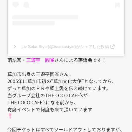
Liv Soka Style(@livsokastyle)がシェアした投稿
落語家・
三遊亭 圓雀
さんによる
落語会
です！
草加市出身の三遊亭圓雀さん。
2005年に草加市初の“草加文化大使”となってから、
ずっと草加のＰＲや郷土愛を伝え続けています。
当グループ会社のTHE COCO CAFE’sが
THE COCO CAFE’sになる前から、
寄席イベントで何度も来て頂いています
今回チケットはすべてソールドアウトしておりますが、