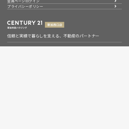
会員ページログイン
プライバシーポリシー
信頼と実績で暮らしを支える、不動産のパートナー
埼玉県知事(9)第13993号
埼玉県草加市氷川町2133-6
0120-354-021
お問い合わせ
営業時間：9：00～19：00
定休日：水曜日
Copyright © 草加市民ハウジング草加西口店,Inc. All rights
reserved.
センチュリー21の加盟店は、すべて独立・自営です。