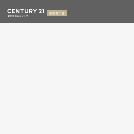
信頼と実績で暮らしを支える、不動産のパートナー
埼玉県知事(9)第13993号
埼玉県草加市氷川町2133-6
0120-354-021
お問い合わせ
営業時間：9：00～19：00
定休日：水曜日
Copyright © 草加市民ハウジング草加西口店,Inc. All rights
reserved.
センチュリー21の加盟店は、すべて独立・自営です。