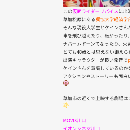
この
仮面ライダーリバイス
に出
草加松原にある
獨協大学経済学
そんな現役大学生とケインさん
車を飛び越えたり、転がったり
ナパームドーンてなったり、火
とても48歳とは思えない鍛え
出演キャラクターが良い発音で
p
ケインさんを意識しているのか
アクションやストーリーも面白
草加市の近くで上映する劇場は
MOVIX川口
イオンシネマ川口