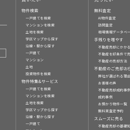
物件検索
無料査定
一戸建てを検索
AI物件査定
マンションを検索
訪問査定
土地を検索
相場情報データベ
学区マップから探す
手残りを増やす
沿線・駅から探す
不動産売却にかか
一戸建て
不動産を好条件で
マンション
不動産の売却方法
土地
不動産のご売却お
投資物件を検索
弊社が選ばれる理
物件特集&サービス
お客様の声
一戸建てを検索
不動産売却成約事例
マンションを検索
成約事例
土地を検索
お預かり物件一覧
学区マップから探す
無料実査定予約
沿線・駅から探す
スムーズに売る
一戸建て
不動産売却の基礎