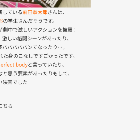
演している
前田拳太郎
さんは、
部
の学生さんだそうです。
が劇中で激しいアクションを披露！
、激しい格闘シーンがあったり、
薬パパパパパンてなったり…。
られた身のこなしですごかったです。
erfect body
と言っていたり、
なと思う要素があったりもして、
い映画でした
こちら