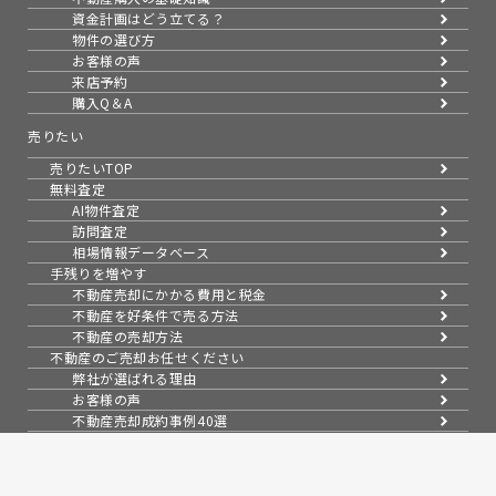
資金計画はどう立てる？
物件の選び方
お客様の声
来店予約
購入Q＆A
売りたい
売りたいTOP
無料査定
AI物件査定
訪問査定
相場情報データベース
手残りを増やす
不動産売却にかかる費用と税金
不動産を好条件で売る方法
不動産の売却方法
不動産のご売却お任せください
弊社が選ばれる理由
お客様の声
不動産売却成約事例40選
成約事例
お預かり物件一覧
無料実査定予約