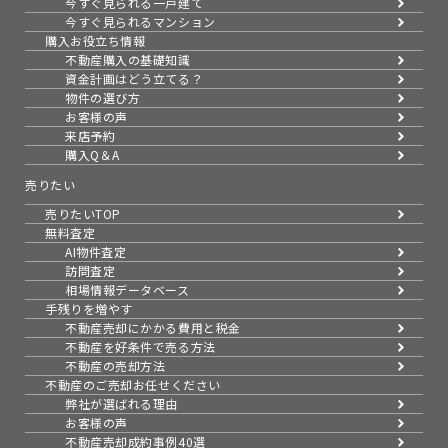
今すぐ見られる一戸建て
今すぐ見られるマンション
購入お役立ち情報
不動産購入の基礎知識
資金計画はどう立てる？
物件の選び方
お客様の声
来店予約
購入Q＆A
売りたい
売りたいTOP
無料査定
AI物件査定
訪問査定
相場情報データベース
手残りを増やす
不動産売却にかかる費用と税金
不動産を好条件で売る方法
不動産の売却方法
不動産のご売却お任せください
弊社が選ばれる理由
お客様の声
不動産売却成約事例40選