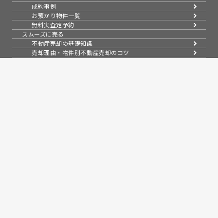
成約事例
お預かり物件一覧
無料実査定予約
スムーズに売る
不動産売却の基礎知識
売却理由・物件別
不動産売却のコツ
不動産売却の注意点
不動産売却後の手続き
よくある疑問・質問
スタッフ紹介
会社案内
会社概要
アクセス
採用情報
お知らせ
コラム
売買物件紹介
スタッフブログ
問い合わせ
来店予約
無料会員システム
会員ページログイン