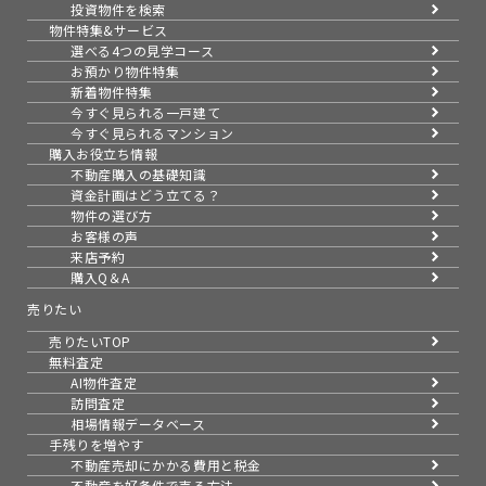
投資物件を検索
物件特集&サービス
選べる4つの見学コース
お預かり物件特集
新着物件特集
今すぐ見られる一戸建て
今すぐ見られるマンション
購入お役立ち情報
不動産購入の基礎知識
資金計画はどう立てる？
物件の選び方
お客様の声
来店予約
購入Q＆A
売りたい
売りたいTOP
無料査定
AI物件査定
訪問査定
相場情報データベース
手残りを増やす
不動産売却にかかる費用と税金
不動産を好条件で売る方法