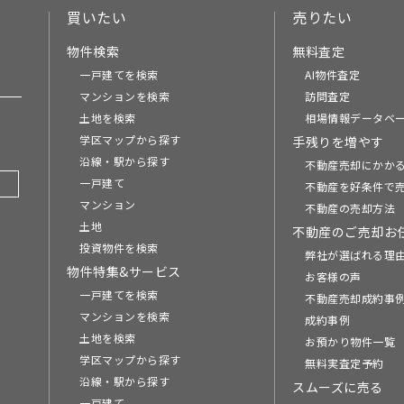
買いたい
売りたい
物件検索
無料査定
一戸建てを検索
AI物件査定
マンションを検索
訪問査定
土地を検索
相場情報データベ
学区マップから探す
手残りを増やす
沿線・駅から探す
不動産売却にかか
一戸建て
不動産を好条件で
マンション
不動産の売却方法
土地
不動産のご売却お
投資物件を検索
弊社が選ばれる理
物件特集&サービス
お客様の声
一戸建てを検索
不動産売却成約事例
マンションを検索
成約事例
土地を検索
お預かり物件一覧
学区マップから探す
無料実査定予約
沿線・駅から探す
スムーズに売る
一戸建て