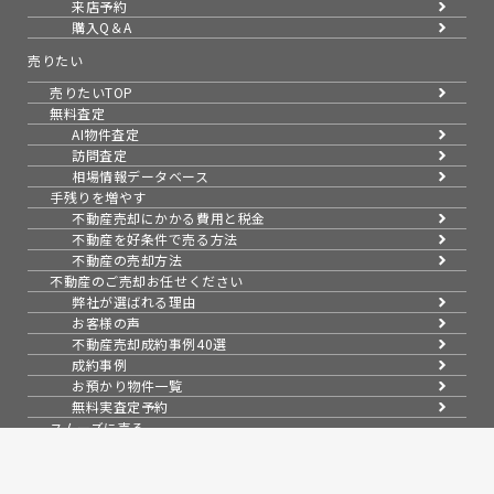
来店予約
購入Q＆A
売りたい
売りたいTOP
無料査定
AI物件査定
訪問査定
相場情報データベース
手残りを増やす
不動産売却にかかる費用と税金
不動産を好条件で売る方法
不動産の売却方法
不動産のご売却お任せください
弊社が選ばれる理由
お客様の声
不動産売却成約事例40選
成約事例
お預かり物件一覧
無料実査定予約
スムーズに売る
不動産売却の基礎知識
売却理由・物件別
不動産売却のコツ
不動産売却の注意点