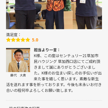
満足度：
5.0
担当より一言：
K様、この度はセンチュリー21草加市
民ハウジング 草加西口店にてご成約頂
きまして誠にありがとうございまし
た。K様のお住まい探しのお手伝いが出
藤代 大貴
来た事を嬉しく思います。素敵な新生
活を送れます事を祈っております。今後も末永いお付き
合いの程何卒よろしくお願い致します。