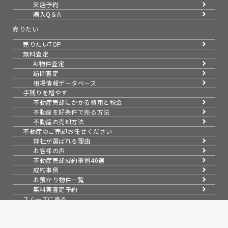
来店予約
購入Q＆A
売りたい
売りたいTOP
無料査定
AI物件査定
訪問査定
相場情報データベース
手残りを増やす
不動産売却にかかる費用と税金
不動産を好条件で売る方法
不動産の売却方法
不動産のご売却お任せください
弊社が選ばれる理由
お客様の声
不動産売却成約事例40選
成約事例
お預かり物件一覧
無料実査定予約
スムーズに売る
不動産売却の基礎知識
売却理由・物件別
不動産売却のコツ
不動産売却の注意点