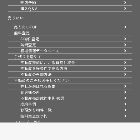
来店予約
購入Q＆A
売りたい
売りたいTOP
無料査定
AI物件査定
訪問査定
相場情報データベース
手残りを増やす
不動産売却にかかる費用と税金
不動産を好条件で売る方法
不動産の売却方法
不動産のご売却お任せください
弊社が選ばれる理由
お客様の声
不動産売却成約事例40選
成約事例
お預かり物件一覧
無料実査定予約
スムーズに売る
不動産売却の基礎知識
売却理由・物件別
不動産売却のコツ
不動産売却の注意点