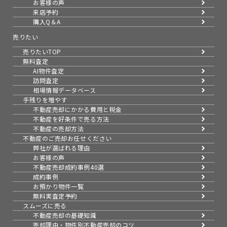
お客様の声
来店予約
購入Q＆A
売りたい
売りたいTOP
無料査定
AI物件査定
訪問査定
相場情報データベース
手残りを増やす
不動産売却にかかる費用と税金
不動産を好条件で売る方法
不動産の売却方法
不動産のご売却お任せください
弊社が選ばれる理由
お客様の声
不動産売却成約事例40選
成約事例
お預かり物件一覧
無料実査定予約
スムーズに売る
不動産売却の基礎知識
売却理由・物件別
不動産売却のコツ