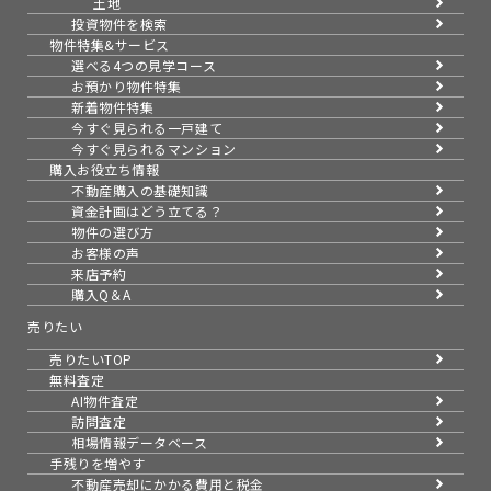
土地
地域
埼玉県八潮市
投資物件を検索
種別
一戸建て
物件特集&サービス
土地
約116㎡
建物
-
選べる4つの見学コース
間取り
3LK
お預かり物件特集
2026
新着物件特集
07.17
今すぐ見られる一戸建て
今すぐ見られるマンション
購入お役立ち情報
地域
埼玉県八潮市
不動産購入の基礎知識
種別
一戸建て
土地
約132㎡
資金計画はどう立てる？
建物
約120㎡
物件の選び方
間取り
4LK
お客様の声
2026
来店予約
07.15
購入Q＆A
売りたい
地域
埼玉県草加市
種別
マンション
売りたいTOP
専有
約76㎡
無料査定
間取り
3LK
AI物件査定
訪問査定
2026
07.09
相場情報データベース
手残りを増やす
不動産売却にかかる費用と税金