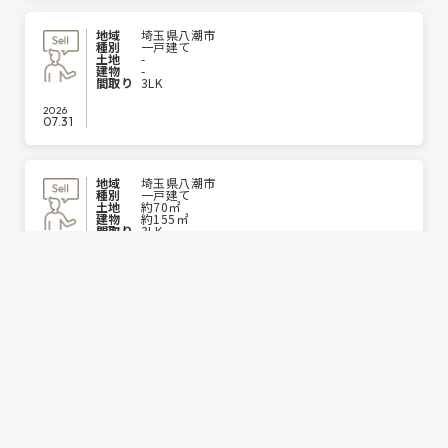
地域
埼玉県八潮市
種別
一戸建て
土地
-
建物
-
間取り
3LK
2026
07.31
地域
埼玉県八潮市
種別
一戸建て
土地
約70㎡
建物
約155㎡
間取り
3LK
2026
07.30
地域
埼玉県草加市
種別
一戸建て
土地
-
建物
-
間取り
5LK
2026
07.30