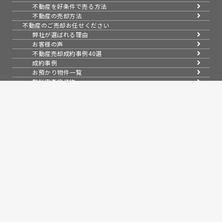
不動産を好条件で売る方法
地域
埼玉県草加市
種別
一戸建て
不動産の売却方法
土地
約135㎡
不動産のご売却お任せください
建物
約100㎡
間取り
4LK
弊社が選ばれる理由
お客様の声
2026
06.26
不動産売却成約事例40選
成約事例
お預かり物件一覧
地域
埼玉県草加市
無料実査定予約
種別
一戸建て
スムーズに売る
土地
約155㎡
建物
約116㎡
不動産売却の基礎知識
間取り
5LK
売却理由・物件別
不動産売却のコツ
不動産売却の注意点
2026
06.17
不動産売却後の手続き
よくある疑問・質問
スタッフ紹介
地域
埼玉県草加市
種別
一戸建て
会社案内
土地
-
建物
-
会社概要
間取り
3LK
アクセス
2026
採用情報
06.14
お知らせ
コラム