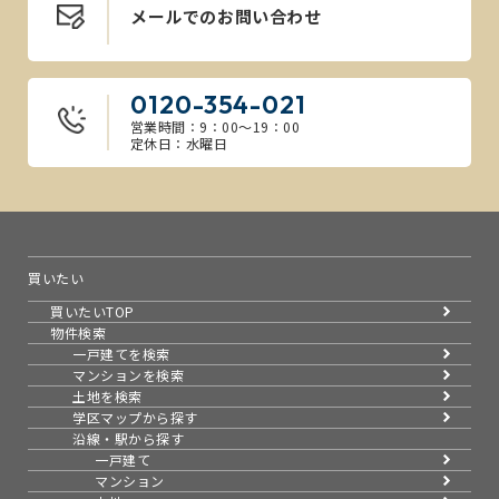
メールでのお問い合わせ
地域
埼玉県八潮市
種別
一戸建て
土地
約114㎡
建物
約105㎡
間取り
4LK
0120-354-021
2026
07.22
営業時間：9：00～19：00
定休日：水曜日
地域
埼玉県八潮市
種別
一戸建て
土地
約99㎡
建物
約50㎡
間取り
3LK
2026
買いたい
07.22
買いたいTOP
物件検索
一戸建てを検索
地域
埼玉県草加市
種別
一戸建て
マンションを検索
土地
約120㎡
建物
約120㎡
土地を検索
間取り
2K
学区マップから探す
沿線・駅から探す
2026
07.20
一戸建て
マンション