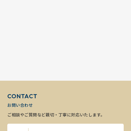
地域
埼玉県草加市
種別
一戸建て
土地
約120㎡
建物
約109㎡
間取り
4LK
2026
07.27
地域
-
種別
一戸建て
土地
約76㎡
建物
約33㎡
間取り
3K
2026
07.25
地域
埼玉県草加市
CONTACT
種別
マンション
専有
約80㎡
お問い合わせ
間取り
4LK
ご相談やご質問など親切・丁寧に対応いたします。
2026
07.23