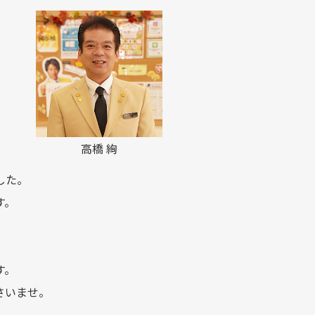
高橋 絢
した。
す。
す。
さいませ。