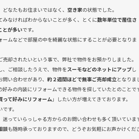
、どなたもお住まいではなく、
空き家
の状態でした。
てみなければわからないことが多く、とくに
数年単位で居住さ
ことが多い
です。
ォームなどで部屋の中を綺麗な状態にすることが必要となりま
ご売却されたいという事で、弊社で物件をお預かりしました。
し、ご相談したうえで、物件を
スーモなどのネットにアップ
し
お問い合わせがあり、
約２週間ほどで無事ご売却成立
となりま
の好みの内装にリフォームできる物件を探していたとのことで
買って好みにリフォーム
」したい方が増えてきております。
いです。
、迷っていらっしゃる方からのお問い合わせも多く頂いていま
相談
も随時承っておりますので、どうぞお気軽にお声かけくだ