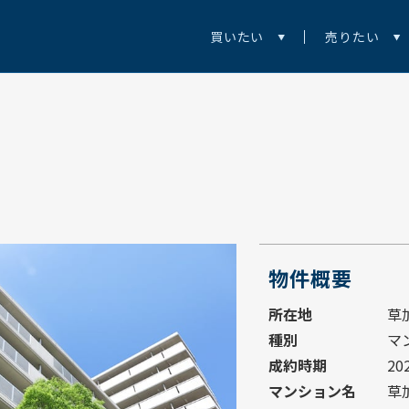
買いたい
売りたい
物件概要
所在地
草
種別
マ
成約時期
20
マンション名
草