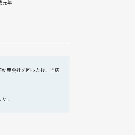
成元年
不動産会社を回った後、当店
した。