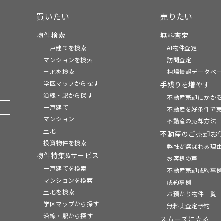
買いたい
売りたい
物件検索
無料査定
一戸建てを検索
AI物件査定
マンションを検索
訪問査定
土地を検索
相場情報データベ
学区マップから探す
手残りを増やす
沿線・駅から探す
不動産売却にかか
一戸建て
不動産を好条件で
マンション
不動産の売却方法
土地
不動産のご売却お
投資物件を検索
弊社が選ばれる理
物件特集&サービス
お客様の声
一戸建てを検索
不動産売却成約事例
マンションを検索
成約事例
土地を検索
お預かり物件一覧
学区マップから探す
無料実査定予約
沿線・駅から探す
スムーズに売る