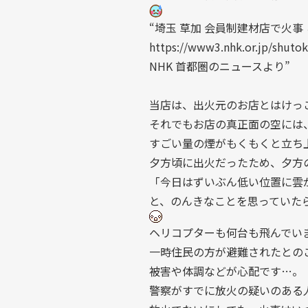
“埼玉 草加 会員制建材店で火
https://www3.nhk.or.jp/shut
NHK 首都圏のニュースより
”
当店は、出火元のお店とはけっ
それでもお店の真正面の空には
すごい量の煙がもくもくと立ち
夕方頃に出火だったため、夕方
「今日はずいぶん低い位置に雲
と、のんきなことを思っていた
ヘリコプターも何台も飛んでい
一時住民の方が避難されたとの
被害や体調などが心配です…。
警察がすでに放火の疑いのある