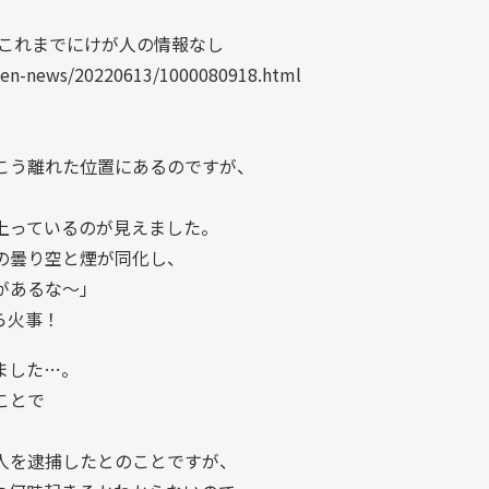
事 これまでにけが人の情報なし
oken-news/20220613/1000080918.html
こう離れた位置にあるのですが、
、
上っているのが見えました。
の曇り空と煙が同化し、
があるな～」
ら火事！
ました…。
ことで
人を逮捕したとのことですが、