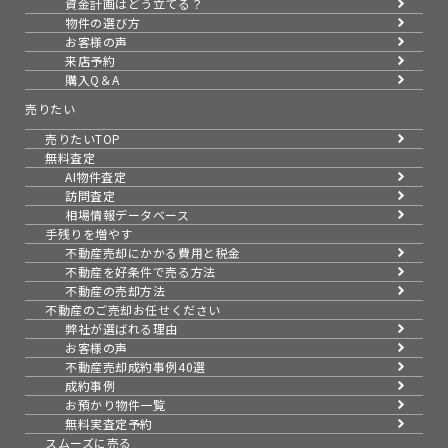
資金計画はどう立てる？
物件の選び方
お客様の声
来店予約
購入Q＆A
売りたい
売りたいTOP
無料査定
AI物件査定
訪問査定
相場情報データベース
手残りを増やす
不動産売却にかかる費用と税金
不動産を好条件で売る方法
不動産の売却方法
不動産のご売却お任せください
弊社が選ばれる理由
お客様の声
不動産売却成約事例40選
成約事例
お預かり物件一覧
無料実査定予約
スムーズに売る