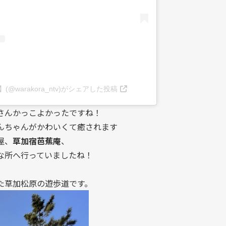
warakora_ntv)がシェアした投稿
さんかっこよかったですね！
んちゃんがかわいくて癒されます
屋、
草加宿芭蕉庵
、
な所へ行っていましたね！
た草加松原の遊歩道です。