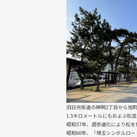
旧日光街道の神明2丁目から旭
1.5キロメートルにもおよぶ松
昭和57年、遊歩道化により松を
昭和60年、「埼玉シンボルロ