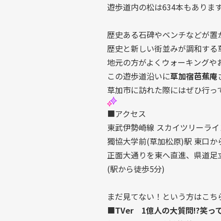
遊歩道内の松は634本もありま
歴史ある石碑やベンチなどが置
歴史と新しい街並みが調和する
地元の方がよくウォーキングや
この遊歩道沿いに
草加宿芭蕉庵
草加市に訪れた際にはぜひ行っ
■アクセス
東武伊勢崎線 スカイツリーライ
獨協大学前(草加松原)駅 東口か
正面大通りを東へ直進、県道足
(駅から徒歩5分)
まだ見てない！という方はこち
■
TVer 1億人の大質問!?笑