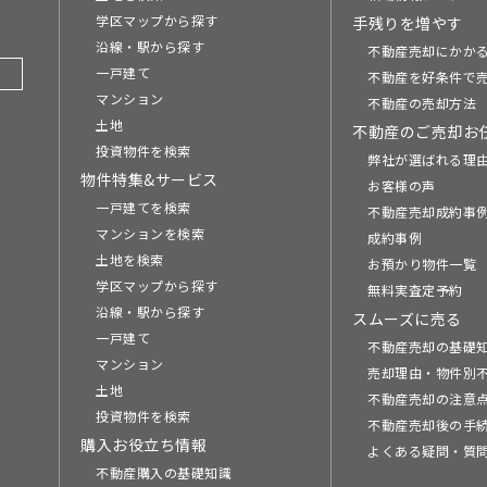
学区マップから探す
手残りを増やす
沿線・駅から探す
不動産売却にかか
一戸建て
不動産を好条件で
マンション
不動産の売却方法
土地
不動産のご売却お
投資物件を検索
弊社が選ばれる理
物件特集&サービス
お客様の声
一戸建てを検索
不動産売却成約事例
マンションを検索
成約事例
土地を検索
お預かり物件一覧
学区マップから探す
無料実査定予約
沿線・駅から探す
スムーズに売る
一戸建て
不動産売却の基礎
マンション
売却理由・物件別
土地
不動産売却の注意
投資物件を検索
不動産売却後の手
購入お役立ち情報
よくある疑問・質
不動産購入の基礎知識