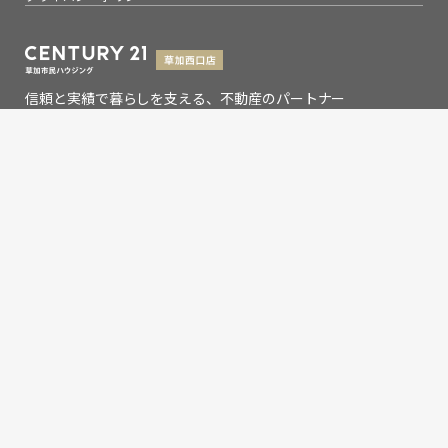
信頼と実績で暮らしを支える、不動産のパートナー
埼玉県知事(9)第13993号
埼玉県草加市氷川町2133-6
0120-354-021
お問い合わせ
営業時間：9：00～19：00
定休日：水曜日
Copyright © 草加市民ハウジング草加西口店,Inc. All rights
reserved.
センチュリー21の加盟店は、すべて独立・自営です。