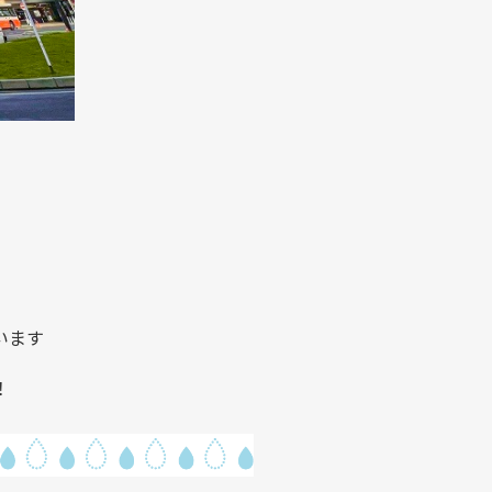
います
！