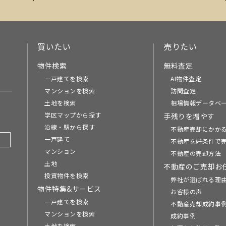
買いたい
売りたい
物件検索
無料査定
一戸建てを検索
AI物件査定
マンションを検索
訪問査定
土地を検索
相場情報データベ
学区マップから探す
手残りを増やす
沿線・駅から探す
不動産売却にかか
一戸建て
不動産を好条件で
マンション
不動産の売却方法
土地
不動産のご売却お
投資物件を検索
弊社が選ばれる理
物件特集&サービス
お客様の声
一戸建てを検索
不動産売却成約事例
マンションを検索
成約事例
土地を検索