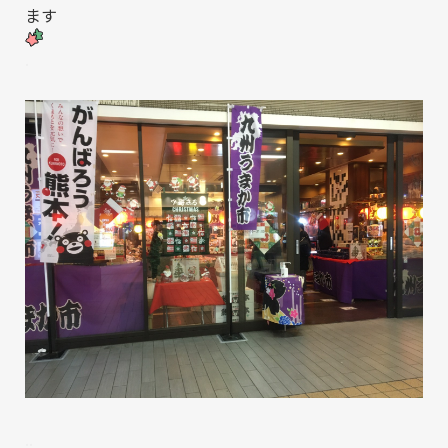
ます
.
..