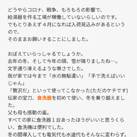
どうやらコロナ、戦争、もろもろの影響で、
給湯器を作る工場が稼働していないらしいのです。
でもとりあえず４月になれば入荷見込みがあるという
ので、
そのままお願いすることにしました。
おぼえていらっしゃるでしょうか。
去年の冬、そして今年の頭、雪が降りましたね…。
文字通り凍えるような寒さでした。
我が家では今まで「水の無駄遣い」「手で洗えばいい
じゃん」
「贅沢だ」といって使ってこなかった(ただのケチです)
伝家の宝刀、
食洗器
を初めて使い、冬を乗り越えまし
た。
父も母も感動の嵐。
すべての家に食洗器１台あったほうがいいと思うくら
い、食洗機は便利でした。
冬の間導入しても電気代も水道代もそんなに変わらず。