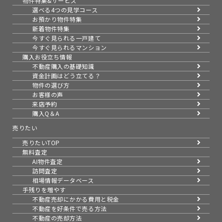
物件特集&サービス
選べる4つの見学コース
お預かり物件特集
新着物件特集
今すぐ見られる一戸建て
今すぐ見られるマンション
購入お役立ち情報
不動産購入の基礎知識
資金計画はどう立てる？
物件の選び方
お客様の声
来店予約
購入Q＆A
売りたい
売りたいTOP
無料査定
AI物件査定
訪問査定
相場情報データベース
手残りを増やす
不動産売却にかかる費用と税金
不動産を好条件で売る方法
不動産の売却方法