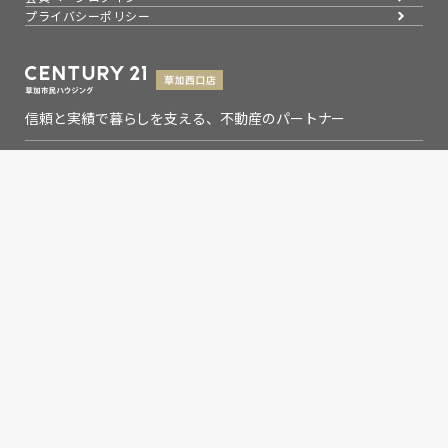
プライバシーポリシー
信頼と実績で暮らしを支える、不動産のパートナー
埼玉県知事(9)第13993号
埼玉県草加市氷川町2133-6
0120-354-021
お問い合わせ
営業時間：9：00～19：00
定休日：水曜日
Copyright © 草加市民ハウジング草加西口店,Inc. All rights
reserved.
センチュリー21の加盟店は、すべて独立・自営です。