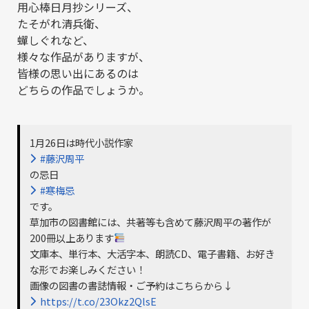
用心棒日月抄シリーズ、
たそがれ清兵衛、
蟬しぐれなど、
様々な作品がありますが、
皆様の思い出にあるのは
どちらの作品でしょうか。
1月26日は時代小説作家
#藤沢周平
の忌日
#寒梅忌
です。
草加市の図書館には、共著等も含めて藤沢周平の著作が
200冊以上あります
文庫本、単行本、大活字本、朗読CD、電子書籍、お好き
な形でお楽しみください！
画像の図書の書誌情報・ご予約はこちらから↓
https://t.co/23Okz2QlsE