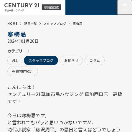
HOME
記事一覧
スタッフブログ
寒梅忌
寒梅忌
2024年01月26日
カテゴリー：
ALL
スタッフブログ
お知らせ
コラム
売買物件紹介
こんにちは！
センチュリー21草加市民ハウジング 草加西口店
高橋
です！
今日は寒梅忌です。
と言われてもパッと思いつかないですが、
時代小説家「
藤沢周平」
の忌日と言えばどうでしょう