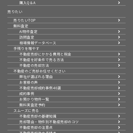
購入Q＆A
売りたい
売りたいTOP
無料査定
AI物件査定
訪問査定
相場情報データベース
手残りを増やす
不動産売却にかかる費用と税金
不動産を好条件で売る方法
不動産の売却方法
不動産のご売却お任せください
弊社が選ばれる理由
お客様の声
不動産売却成約事例40選
成約事例
お預かり物件一覧
無料実査定予約
スムーズに売る
不動産売却の基礎知識
売却理由・物件別
不動産売却のコツ
不動産売却の注意点
不動産売却後の手続き