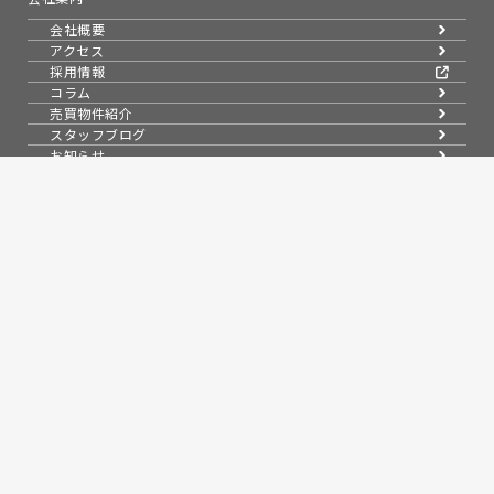
会社概要
アクセス
採用情報
コラム
売買物件紹介
スタッフブログ
お知らせ
問い合わせ
来店予約
無料会員システム
会員ページログイン
プライバシーポリシー
信頼と実績で暮らしを支える、不動産のパートナー
埼玉県知事(9)第13993号
埼玉県草加市氷川町2133-6
0120-354-021
お問い合わせ