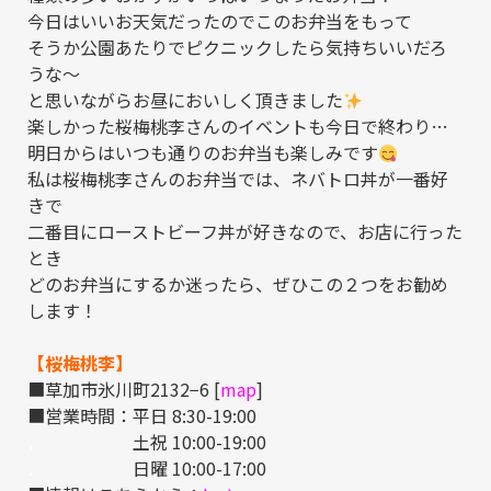
今日はいいお天気だったのでこのお弁当をもって
そうか公園あたりでピクニックしたら気持ちいいだろ
うな～
と思いながらお昼においしく頂きました
楽しかった桜梅桃李さんのイベントも今日で終わり…
明日からはいつも通りのお弁当も楽しみです
私は桜梅桃李さんのお弁当では、ネバトロ丼が一番好
きで
二番目にローストビーフ丼が好きなので、お店に行った
とき
どのお弁当にするか迷ったら、ぜひこの２つをお勧め
します！
【桜梅桃李】
■草加市氷川町2132−6 [
map
]
■営業時間：平日 8:30-19:00
．
土祝 10:00-19:00
．
日曜 10:00-17:00