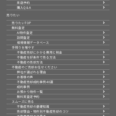
来店予約
購入Q＆A
売りたい
売りたいTOP
無料査定
AI物件査定
訪問査定
相場情報データベース
手残りを増やす
不動産売却にかかる費用と税金
不動産を好条件で売る方法
不動産の売却方法
不動産のご売却お任せください
弊社が選ばれる理由
お客様の声
不動産売却成約事例40選
成約事例
お預かり物件一覧
無料実査定予約
スムーズに売る
不動産売却の基礎知識
売却理由・物件別
不動産売却のコツ