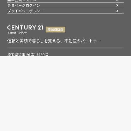
会員ページログイン
プライバシーポリシー
信頼と実績で暮らしを支える、不動産のパートナー
埼玉県知事(9)第13993号
埼玉県草加市氷川町2133-6
0120-354-021
お問い合わせ
営業時間：9：00～19：00
定休日：水曜日
Copyright © 草加市民ハウジング草加西口店,Inc. All rights
reserved.