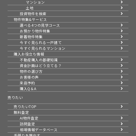
マンション
土地
投資物件を検索
物件特集&サービス
選べる4つの見学コース
お預かり物件特集
新着物件特集
今すぐ見られる一戸建て
今すぐ見られるマンション
購入お役立ち情報
不動産購入の基礎知識
資金計画はどう立てる？
物件の選び方
お客様の声
来店予約
購入Q＆A
売りたい
売りたいTOP
無料査定
AI物件査定
訪問査定
相場情報データベース
手残りを増やす