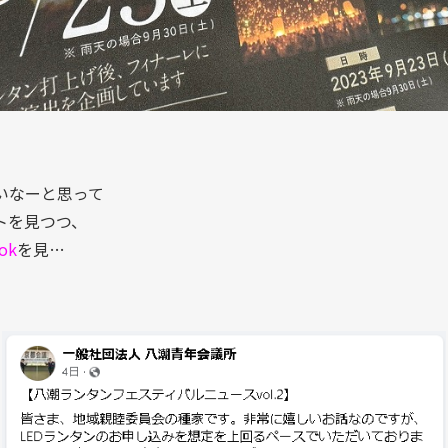
いなーと思って
トを見つつ、
ok
を見…