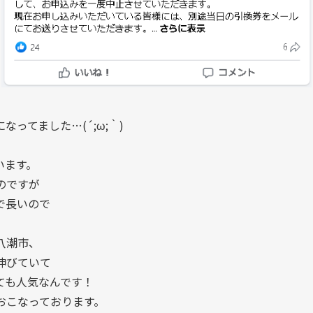
ってました…(´;ω;｀)
います。
のですが
で長いので
八潮市、
伸びていて
ても人気なんです！
おこなっております。