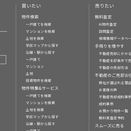
買いたい
売りたい
物件検索
無料査定
一戸建てを検索
AI物件査定
マンションを検索
訪問査定
土地を検索
相場情報データベ
学区マップから探す
手残りを増やす
沿線・駅から探す
不動産売却にかか
一戸建て
不動産を好条件で
マンション
不動産の売却方法
土地
不動産のご売却お
投資物件を検索
弊社が選ばれる理
物件特集&サービス
お客様の声
一戸建てを検索
不動産売却成約事例
マンションを検索
成約事例
土地を検索
お預かり物件一覧
学区マップから探す
無料実査定予約
沿線・駅から探す
スムーズに売る
一戸建て