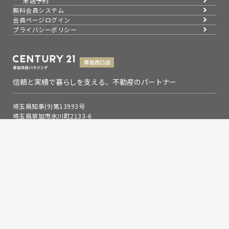
来店予約
無料会員システム
会員ページログイン
プライバシーポリシー
信頼と実績で暮らしを支える、不動産のパートナー
埼玉県知事(9)第13993号
埼玉県草加市氷川町2133-6
0120-354-021
お問い合わせ
営業時間：9：00～19：00
定休日：水曜日
Copyright © 草加市民ハウジング草加西口店,Inc. All rights