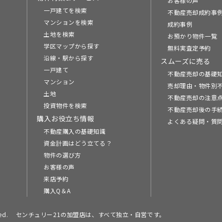
お客様の声
一戸建てを検索
不動産売却成約事例
マンションを検索
成約事例
土地を検索
お預かり物件一覧
学区マップから探す
無料実査定予約
沿線・駅から探す
スムーズに売る
一戸建て
不動産売却の基礎
マンション
売却理由・物件別
土地
不動産売却の注意
投資物件を検索
不動産売却後の手
購入お役立ち情報
よくある疑問・質
不動産購入の基礎知識
資金計画はどう立てる？
物件の選び方
お客様の声
来店予約
購入Q＆A
ed.
センチュリー21の加盟店は、すべて独立・自営です。