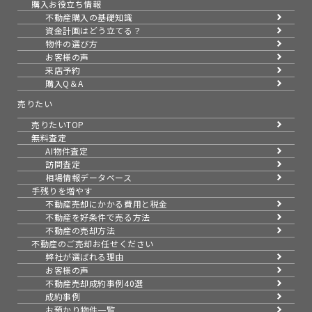
購入お役立ち情報
不動産購入の基礎知識
資金計画はどう立てる？
物件の選び方
お客様の声
来店予約
購入Q＆A
売りたい
売りたいTOP
無料査定
AI物件査定
訪問査定
相場情報データベース
手残りを増やす
不動産売却にかかる費用と税金
不動産を好条件で売る方法
不動産の売却方法
不動産のご売却お任せください
弊社が選ばれる理由
お客様の声
不動産売却成約事例40選
成約事例
お預かり物件一覧