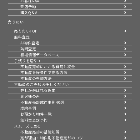
お客様の声
来店予約
購入Q＆A
売りたい
売りたいTOP
無料査定
AI物件査定
訪問査定
相場情報データベース
手残りを増やす
不動産売却にかかる費用と税金
不動産を好条件で売る方法
不動産の売却方法
不動産のご売却お任せください
弊社が選ばれる理由
お客様の声
不動産売却成約事例40選
成約事例
お預かり物件一覧
無料実査定予約
スムーズに売る
不動産売却の基礎知識
売却理由・物件別
不動産売却のコツ