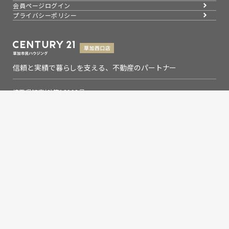
会員ページログイン
プライバシーポリシー
信頼と実績で暮らしを支える、不動産のパートナー
埼玉県知事(9)第13993号
埼玉県草加市氷川町2133-6
0120-354-021
お問い合わせ
営業時間：9：00～19：00
定休日：水曜日
Copyright © 草加市民ハウジング草加西口店,Inc. All rights
reserved.
センチュリー21の加盟店は、すべて独立・自営です。