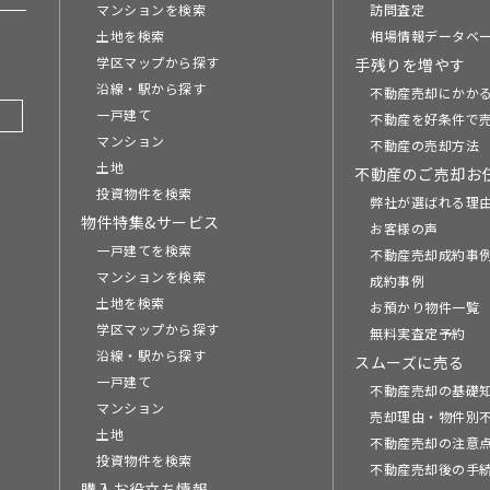
マンションを検索
訪問査定
土地を検索
相場情報データベ
学区マップから探す
手残りを増やす
沿線・駅から探す
不動産売却にかか
一戸建て
不動産を好条件で
マンション
不動産の売却方法
土地
不動産のご売却お
投資物件を検索
弊社が選ばれる理
物件特集&サービス
お客様の声
一戸建てを検索
不動産売却成約事例
マンションを検索
成約事例
土地を検索
お預かり物件一覧
学区マップから探す
無料実査定予約
沿線・駅から探す
スムーズに売る
一戸建て
不動産売却の基礎
マンション
売却理由・物件別
土地
不動産売却の注意
投資物件を検索
不動産売却後の手
購入お役立ち情報