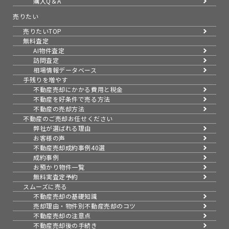
購入Q＆A
売りたい
売りたいTOP
無料査定
AI物件査定
訪問査定
相場情報データベース
手残りを増やす
不動産売却にかかる費用と税金
不動産を好条件で売る方法
不動産の売却方法
不動産のご売却お任せください
弊社が選ばれる理由
お客様の声
不動産売却成約事例40選
成約事例
お預かり物件一覧
無料実査定予約
スムーズに売る
不動産売却の基礎知識
売却理由・物件別
不動産売却のコツ
不動産売却の注意点
不動産売却後の手続き