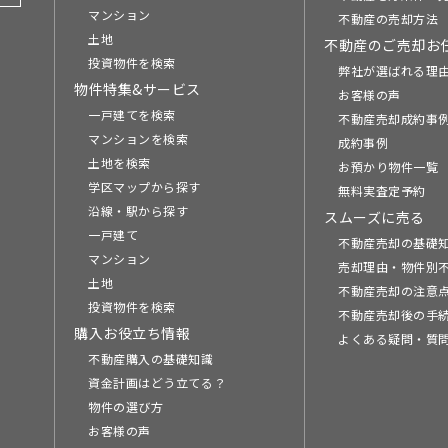
マンション
不動産の売却方法
土地
不動産のご売却お
投資物件を検索
弊社が選ばれる理
物件特集&サービス
お客様の声
一戸建てを検索
不動産売却成約事例
マンションを検索
成約事例
土地を検索
お預かり物件一覧
学区マップから探す
無料実査定予約
沿線・駅から探す
スムーズに売る
一戸建て
不動産売却の基礎
マンション
売却理由・物件別
土地
不動産売却の注意
投資物件を検索
不動産売却後の手
購入お役立ち情報
よくある疑問・質
不動産購入の基礎知識
資金計画はどう立てる？
物件の選び方
お客様の声