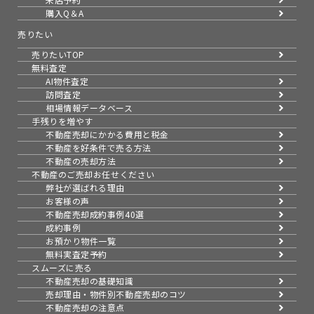
購入Q＆A
売りたい
売りたいTOP
無料査定
AI物件査定
訪問査定
相場情報データベース
手残りを増やす
不動産売却にかかる費用と税金
不動産を好条件で売る方法
不動産の売却方法
不動産のご売却お任せください
弊社が選ばれる理由
お客様の声
不動産売却成約事例40選
成約事例
お預かり物件一覧
無料実査定予約
スムーズに売る
不動産売却の基礎知識
売却理由・物件別
不動産売却のコツ
不動産売却の注意点