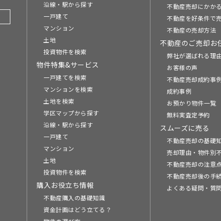
沿線・駅から探す
不動産売却にかか
一戸建て
不動産を好条件で
マンション
不動産の売却方法
土地
不動産のご売却お
投資物件を検索
弊社が選ばれる理
物件特集&サービス
お客様の声
一戸建てを検索
不動産売却成約事例
マンションを検索
成約事例
土地を検索
お預かり物件一覧
学区マップから探す
無料実査定予約
沿線・駅から探す
スムーズに売る
一戸建て
不動産売却の基礎
マンション
売却理由・物件別
土地
不動産売却の注意
投資物件を検索
不動産売却後の手
購入お役立ち情報
よくある疑問・質
不動産購入の基礎知識
資金計画はどう立てる？