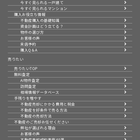
今すぐ見られる一戸建て
今すぐ見られるマンション
購入お役立ち情報
不動産購入の基礎知識
資金計画はどう立てる？
物件の選び方
お客様の声
来店予約
購入Q＆A
売りたい
売りたいTOP
無料査定
AI物件査定
訪問査定
相場情報データベース
手残りを増やす
不動産売却にかかる費用と税金
不動産を好条件で売る方法
不動産の売却方法
不動産のご売却お任せください
弊社が選ばれる理由
お客様の声
不動産売却成約事例40選