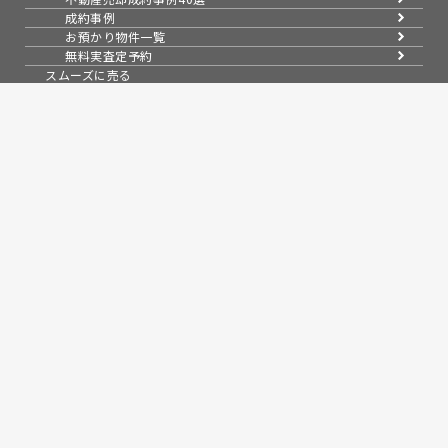
成約事例
お預かり物件一覧
無料実査定予約
スムーズに売る
不動産売却の基礎知識
売却理由・物件別
不動産売却のコツ
不動産売却の注意点
不動産売却後の手続き
よくある疑問・質問
スタッフ紹介
会社案内
会社概要
アクセス
採用情報
お知らせ
コラム
売買物件紹介
スタッフブログ
問い合わせ
来店予約
無料会員システム
会員ページログイン