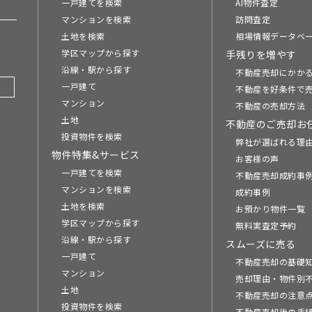
一戸建てを検索
AI物件査定
マンションを検索
訪問査定
土地を検索
相場情報データベ
学区マップから探す
手残りを増やす
沿線・駅から探す
不動産売却にかか
一戸建て
不動産を好条件で
マンション
不動産の売却方法
土地
不動産のご売却お
投資物件を検索
弊社が選ばれる理
物件特集&サービス
お客様の声
一戸建てを検索
不動産売却成約事例
マンションを検索
成約事例
土地を検索
お預かり物件一覧
学区マップから探す
無料実査定予約
沿線・駅から探す
スムーズに売る
一戸建て
不動産売却の基礎
マンション
売却理由・物件別
土地
不動産売却の注意
投資物件を検索
不動産売却後の手