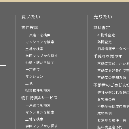
買いたい
売りたい
物件検索
無料査定
一戸建てを検索
AI物件査定
マンションを検索
訪問査定
土地を検索
相場情報データベ
学区マップから探す
手残りを増やす
沿線・駅から探す
不動産売却にかか
一戸建て
不動産を好条件で
マンション
不動産の売却方法
土地
不動産のご売却お
投資物件を検索
弊社が選ばれる理
物件特集&サービス
お客様の声
一戸建てを検索
不動産売却成約事例
マンションを検索
成約事例
土地を検索
お預かり物件一覧
学区マップから探す
無料実査定予約