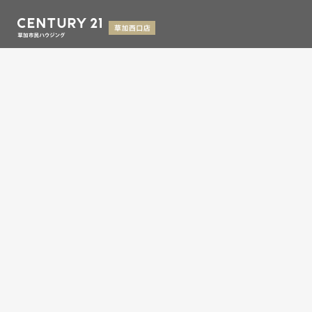
信頼と実績で暮らしを支える、不動産のパートナー
埼玉県知事(9)第13993号
埼玉県草加市氷川町2133-6
0120-354-021
お問い合わせ
営業時間：9：00～19：00
定休日：水曜日
Copyright © 草加市民ハウジング草加西口店,Inc. All rights
reserved.
センチュリー21の加盟店は、すべて独立・自営です。