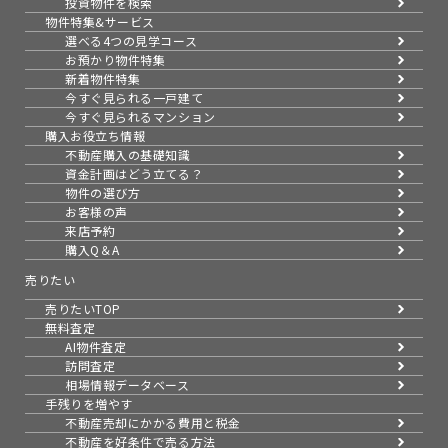
投資物件を検索
物件特集&サービス
選べる4つの見学コース
お預かり物件特集
新着物件特集
今すぐ見られる一戸建て
今すぐ見られるマンション
購入お役立ち情報
不動産購入の基礎知識
資金計画はどう立てる？
物件の選び方
お客様の声
来店予約
購入Q＆A
売りたい
売りたいTOP
無料査定
AI物件査定
訪問査定
相場情報データベース
手残りを増やす
不動産売却にかかる費用と税金
不動産を好条件で売る方法