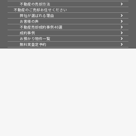
不動産の売却方法
不動産のご売却お任せください
弊社が選ばれる理由
お客様の声
不動産売却成約事例40選
成約事例
お預かり物件一覧
無料実査定予約
スムーズに売る
不動産売却の基礎知識
売却理由・物件別
不動産売却のコツ
不動産売却の注意点
不動産売却後の手続き
よくある疑問・質問
スタッフ紹介
会社案内
会社概要
アクセス
採用情報
お知らせ
コラム
売買物件紹介