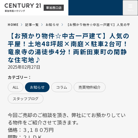
HOME
記事一覧
お知らせ
【お預かり物件☆中古一戸建て】人気の平屋！
【お預かり物件☆中古一戸建て】人気の
平屋！土地48坪超×南庭×駐車2台可！
竜泉寺の湯徒歩4分！両新田東町の閑静
な住宅地♪
2025年02月27日
カテゴリー：
ALL
お知らせ
コラム
売買物件紹介
スタッフブログ
今回ご売却のご相談を頂き、弊社にてお預かりしてい
る物件をご紹介させて頂きます。
価格：３,１８０万円
間取：２ＬＤＫ